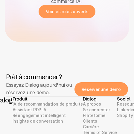
commerce IA. 
Voir les rôles ouverts
Prêt à commencer ?
Essayez Dialog aujourd'hui ou 
Réserver une démo
réservez une démo.
Produit
Dialog
Social
IA de recommandation de produits
À propos
Ressour
Assistant PDP IA
Se connecter
Linkedi
Réengagement intelligent
Plateforme
Shopify
Insights de conversation
Clients
Carrière
Terms of Service